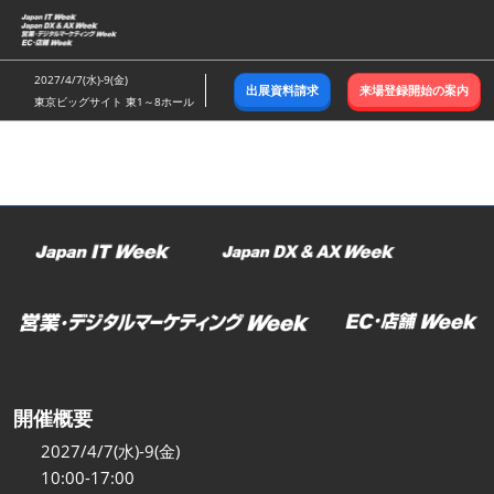
ス
キ
ッ
2027/4/7(水)-9(金)
出展資料請求
来場登録開始の案内
プ
東京ビッグサイト 東1～8ホール
し
て
進
む
開催概要
2027/4/7(水)-9(金)
10:00-17:00