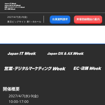
ス
キ
ッ
2027/4/7(水)-9(金)
出展資料請求
来場登録開始の案内
プ
東京ビッグサイト 東1～8ホール
し
て
進
む
開催概要
2027/4/7(水)-9(金)
10:00-17:00