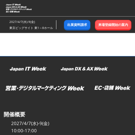
ス
キ
ッ
2027/4/7(水)-9(金)
出展資料請求
来場登録開始の案内
プ
東京ビッグサイト 東1～8ホール
し
て
進
む
開催概要
2027/4/7(水)-9(金)
10:00-17:00