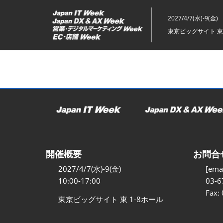
ス
キ
2027/4/7(水)-9(金)
ッ
東京ビッグサイト 東
プ
し
て
進
む
開催概要
お問合
2027/4/7(水)-9(金)
[emai
10:00-17:00
03-6
Fax:
東京ビッグサイト 東 1-8ホール