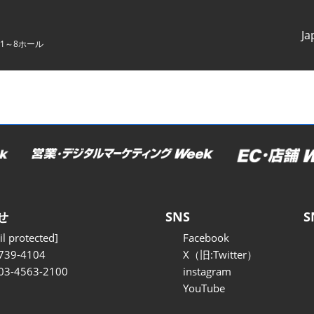
Ja
1～8ホール
Japanes
English
せ
SNS
S
l protected]
Facebook
739-4104
X（旧:Twitter）
 03-4563-2100
instagram
YouTube