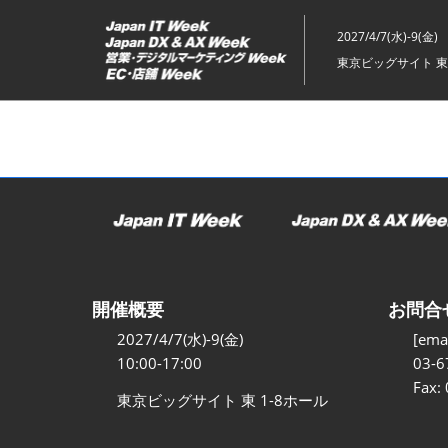
ス
キ
2027/4/7(水)-9(金)
ッ
東京ビッグサイト 東
プ
し
て
進
む
開催概要
お問合
2027/4/7(水)-9(金)
[emai
10:00-17:00
03-6
Fax:
東京ビッグサイト 東 1-8ホール