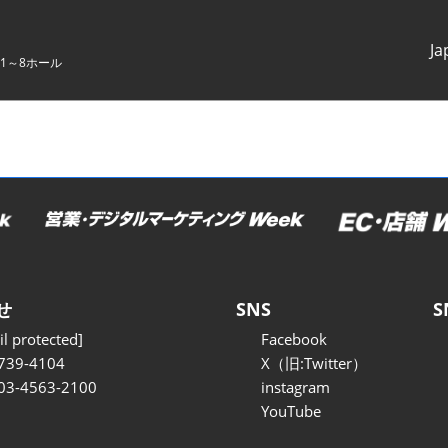
Ja
1～8ホール
Japanes
English
せ
SNS
S
l protected]
Facebook
739-4104
X（旧:Twitter）
 03-4563-2100
instagram
YouTube