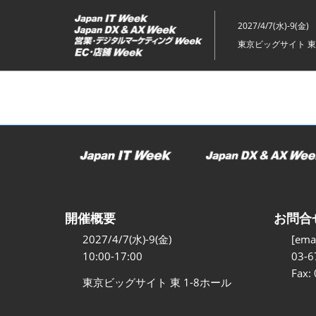
ス
キ
2027/4/7(水)-9(金)
ッ
東京ビッグサイト 東
プ
し
て
進
む
開催概要
お問合
2027/4/7(水)-9(金)
[emai
10:00-17:00
03-6
Fax:
東京ビッグサイト 東 1-8ホール