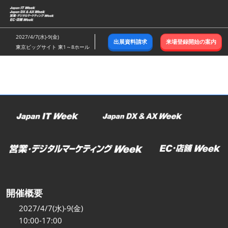
ス
キ
ッ
2027/4/7(水)-9(金)
出展資料請求
来場登録開始の案内
プ
東京ビッグサイト 東1～8ホール
し
て
進
む
開催概要
2027/4/7(水)-9(金)
10:00-17:00