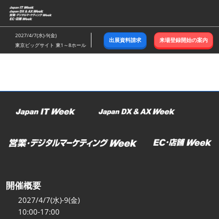
ス
キ
ッ
2027/4/7(水)-9(金)
出展資料請求
来場登録開始の案内
プ
東京ビッグサイト 東1～8ホール
し
て
進
む
開催概要
2027/4/7(水)-9(金)
10:00-17:00