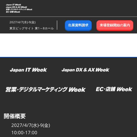
ス
キ
ッ
2027/4/7(水)-9(金)
出展資料請求
来場登録開始の案内
プ
東京ビッグサイト 東1～8ホール
し
て
進
む
開催概要
2027/4/7(水)-9(金)
10:00-17:00