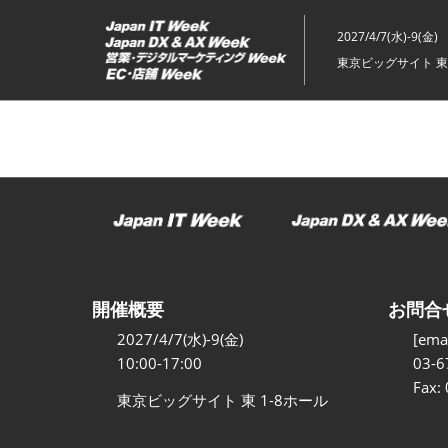
ス
キ
2027/4/7(水)-9(金)
ッ
東京ビッグサイト 東
プ
し
て
進
む
開催概要
お問合
2027/4/7(水)-9(金)
[emai
10:00-17:00
03-6
Fax:
東京ビッグサイト 東 1-8ホール