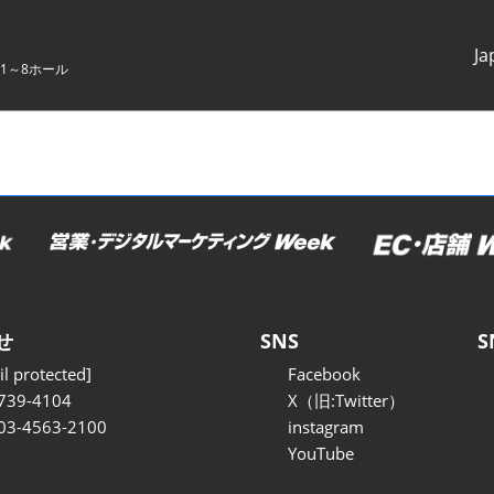
Ja
1～8ホール
Japanes
English
せ
SNS
S
l protected]
Facebook
739-4104
X（旧:Twitter）
 03-4563-2100
instagram
YouTube