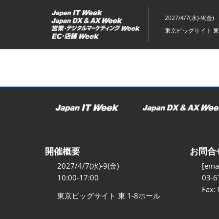
ス
キ
2027/4/7(水)-9(金)
ッ
東京ビッグサイト 東
プ
し
て
進
む
開催概要
お問合
2027/4/7(水)-9(金)
[emai
10:00-17:00
03-6
Fax:
東京ビッグサイト 東 1-8ホール