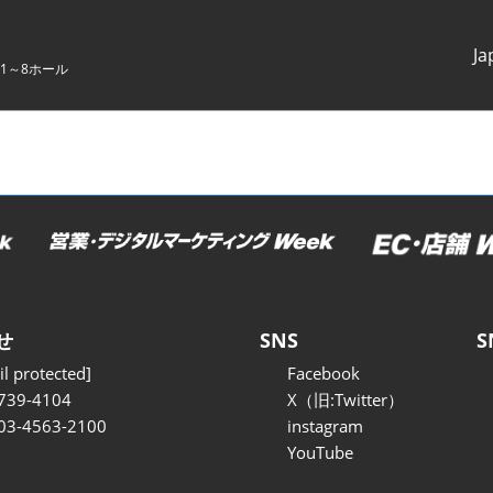
Ja
1～8ホール
Japanes
English
せ
SNS
S
l protected]
Facebook
739-4104
X（旧:Twitter）
 03-4563-2100
instagram
YouTube