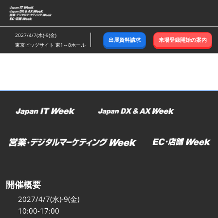
ス
キ
ッ
2027/4/7(水)-9(金)
出展資料請求
来場登録開始の案内
プ
東京ビッグサイト 東1～8ホール
し
て
進
む
開催概要
2027/4/7(水)-9(金)
10:00-17:00