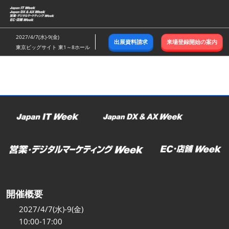
ス
キ
ッ
2027/4/7(水)-9(金)
出展資料請求
来場登録開始の案内
プ
東京ビッグサイト 東1～8ホール
し
て
進
む
開催概要
2027/4/7(水)-9(金)
10:00-17:00