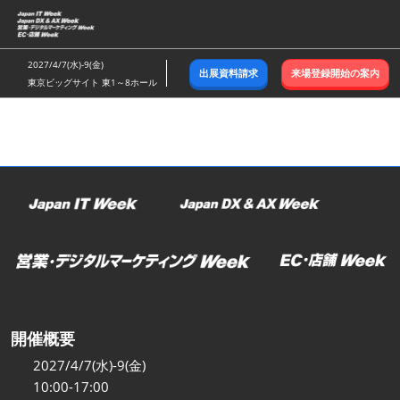
ス
キ
ッ
2027/4/7(水)-9(金)
出展資料請求
来場登録開始の案内
プ
東京ビッグサイト 東1～8ホール
し
て
進
む
開催概要
2027/4/7(水)-9(金)
10:00-17:00