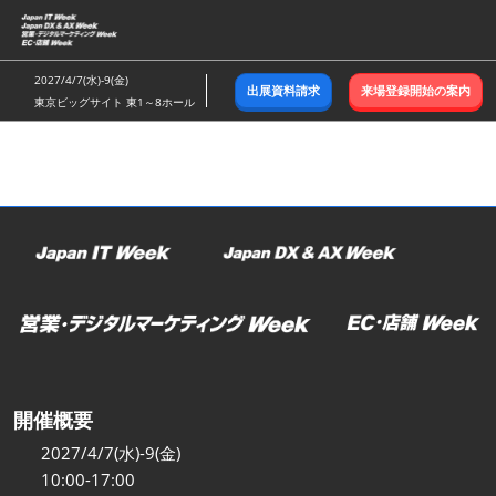
ス
キ
ッ
2027/4/7(水)-9(金)
出展資料請求
来場登録開始の案内
プ
東京ビッグサイト 東1～8ホール
し
て
進
む
開催概要
2027/4/7(水)-9(金)
10:00-17:00