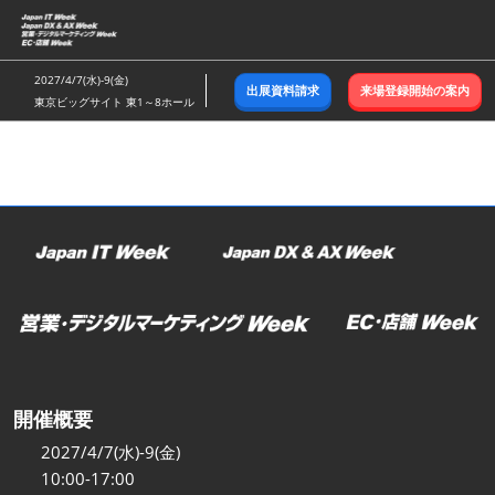
ス
キ
ッ
2027/4/7(水)-9(金)
出展資料請求
来場登録開始の案内
プ
東京ビッグサイト 東1～8ホール
し
て
進
む
開催概要
2027/4/7(水)-9(金)
10:00-17:00