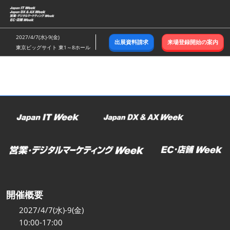
ス
キ
ッ
2027/4/7(水)-9(金)
出展資料請求
来場登録開始の案内
プ
東京ビッグサイト 東1～8ホール
し
て
進
む
開催概要
2027/4/7(水)-9(金)
10:00-17:00