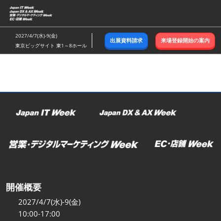
ス
キ
ッ
2027/4/7(水)-9(金)
出展資料請求
来場登録開始の案内
プ
東京ビッグサイト 東1～8ホール
し
て
進
む
開催概要
2027/4/7(水)-9(金)
10:00-17:00