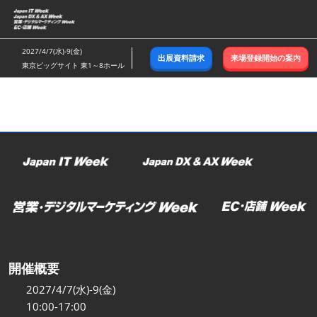
ス
キ
ッ
2027/4/7(水)-9(金)
出展資料請求
来場登録開始の案内
プ
東京ビッグサイト 東1～8ホール
し
て
進
む
開催概要
2027/4/7(水)-9(金)
10:00-17:00