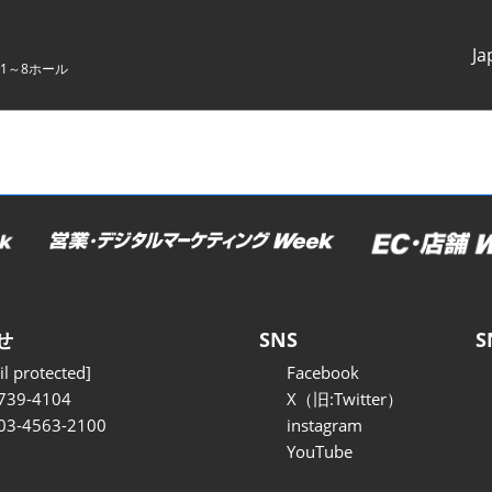
Ja
1～8ホール
Japanes
English
せ
SNS
S
l protected]
Facebook
739-4104
X（旧:Twitter）
 03-4563-2100
instagram
YouTube