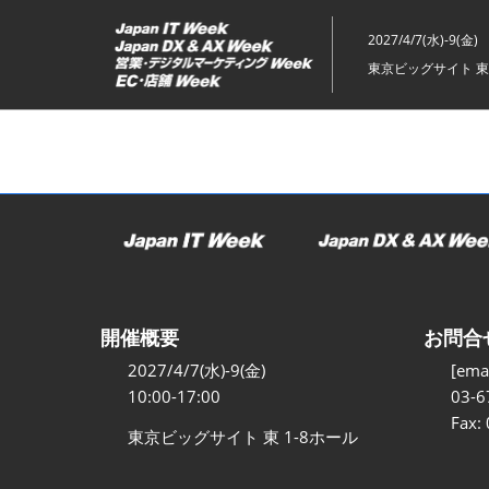
ス
キ
2027/4/7(水)-9(金)
ッ
東京ビッグサイト 東
プ
し
て
進
む
開催概要
お問合
2027/4/7(水)-9(金)
[emai
10:00-17:00
03-6
Fax:
東京ビッグサイト 東 1-8ホール