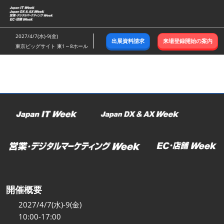
ス
キ
ッ
2027/4/7(水)-9(金)
出展資料請求
来場登録開始の案内
プ
東京ビッグサイト 東1～8ホール
し
て
進
む
開催概要
2027/4/7(水)-9(金)
10:00-17:00