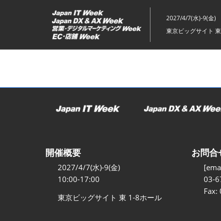
ス
キ
2027/4/7(水)-9(金)
ッ
東京ビッグサイト 東
プ
し
て
進
む
開催概要
お問合
2027/4/7(水)-9(金)
[emai
10:00-17:00
03-6
Fax:
東京ビッグサイト 東 1-8ホール