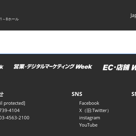
Ja
1～8ホール
Japanes
English
せ
SNS
S
l protected]
Facebook
739-4104
X（旧:Twitter）
 03-4563-2100
instagram
YouTube