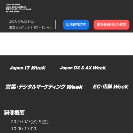
ス
キ
ッ
2027/4/7(水)-9(金)
出展資料請求
来場登録開始の案内
プ
東京ビッグサイト 東1～8ホール
し
て
進
む
開催概要
2027/4/7(水)-9(金)
10:00-17:00