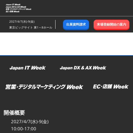
ス
キ
ッ
2027/4/7(水)-9(金)
出展資料請求
来場登録開始の案内
プ
東京ビッグサイト 東1～8ホール
し
て
進
む
開催概要
2027/4/7(水)-9(金)
10:00-17:00