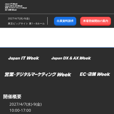
ス
キ
ッ
2027/4/7(水)-9(金)
出展資料請求
来場登録開始の案内
プ
東京ビッグサイト 東1～8ホール
し
て
進
む
開催概要
2027/4/7(水)-9(金)
10:00-17:00