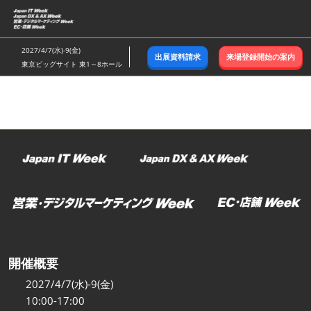
ス
キ
ッ
2027/4/7(水)-9(金)
出展資料請求
来場登録開始の案内
プ
東京ビッグサイト 東1～8ホール
し
て
進
む
開催概要
2027/4/7(水)-9(金)
10:00-17:00