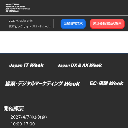
ス
キ
ッ
2027/4/7(水)-9(金)
出展資料請求
来場登録開始の案内
プ
東京ビッグサイト 東1～8ホール
し
て
進
む
開催概要
2027/4/7(水)-9(金)
10:00-17:00