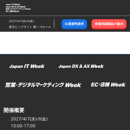
ス
キ
ッ
2027/4/7(水)-9(金)
出展資料請求
来場登録開始の案内
プ
東京ビッグサイト 東1～8ホール
し
て
進
む
開催概要
2027/4/7(水)-9(金)
10:00-17:00