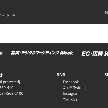
Ja
1～8ホール
Japanes
English
せ
SNS
S
l protected]
Facebook
739-4104
X（旧:Twitter）
 03-4563-2100
instagram
YouTube