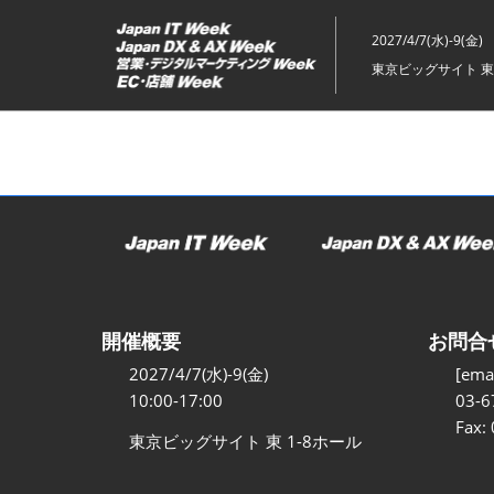
ス
キ
2027/4/7(水)-9(金)
ッ
東京ビッグサイト 東
プ
し
て
進
む
開催概要
お問合
2027/4/7(水)-9(金)
[emai
10:00-17:00
03-6
Fax:
東京ビッグサイト 東 1-8ホール