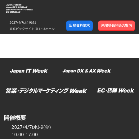
ス
キ
ッ
2027/4/7(水)-9(金)
出展資料請求
来場登録開始の案内
プ
東京ビッグサイト 東1～8ホール
し
て
進
む
開催概要
2027/4/7(水)-9(金)
10:00-17:00