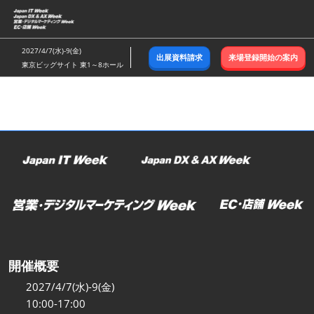
ス
キ
ッ
2027/4/7(水)-9(金)
出展資料請求
来場登録開始の案内
プ
東京ビッグサイト 東1～8ホール
し
て
進
む
開催概要
2027/4/7(水)-9(金)
10:00-17:00