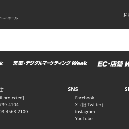
Ja
1～8ホール
Japanes
English
せ
SNS
S
l protected]
Facebook
739-4104
X（旧:Twitter）
 03-4563-2100
instagram
YouTube