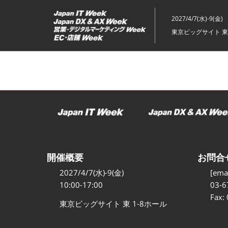
ス
キ
2027/4/7(水)-9(金)
ッ
東京ビッグサイト 東
プ
し
て
進
む
開催概要
お問合
2027/4/7(水)-9(金)
[emai
10:00-17:00
03-6
Fax:
東京ビッグサイト 東 1-8ホール