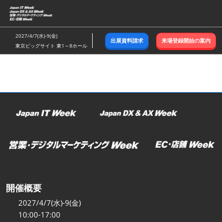
ス
キ
ッ
2027/4/7(水)-9(金)
出展資料請求
来場登録開始の案内
プ
東京ビッグサイト 東1～8ホール
し
て
進
む
開催概要
2027/4/7(水)-9(金)
10:00-17:00