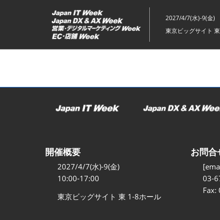
ス
キ
2027/4/7(水)-9(金)
ッ
東京ビッグサイト 東
プ
し
て
進
む
開催概要
お問合
2027/4/7(水)-9(金)
[emai
10:00-17:00
03-6
Fax:
東京ビッグサイト 東 1-8ホール