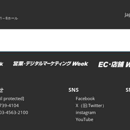
Ja
1～8ホール
Japanes
English
せ
SNS
S
l protected]
Facebook
739-4104
X（旧:Twitter）
 03-4563-2100
instagram
YouTube