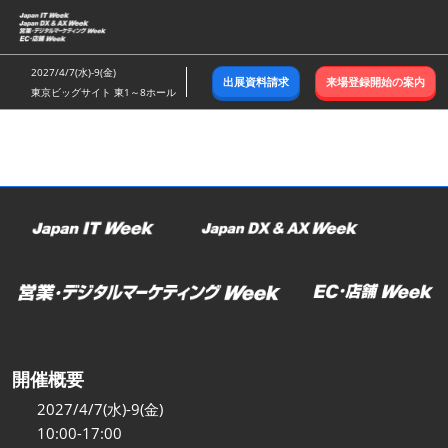
ス
キ
ッ
2027/4/7(水)-9(金)
出展資料請求
来場登録開始の案内
プ
東京ビッグサイト 東1～8ホール
し
て
進
む
開催概要
2027/4/7(水)-9(金)
10:00-17:00