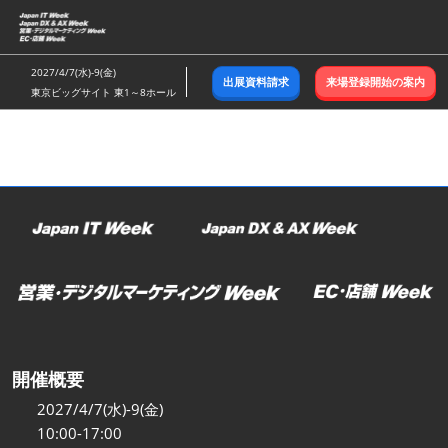
ス
キ
ッ
2027/4/7(水)-9(金)
出展資料請求
来場登録開始の案内
プ
東京ビッグサイト 東1～8ホール
し
て
進
む
開催概要
2027/4/7(水)-9(金)
10:00-17:00