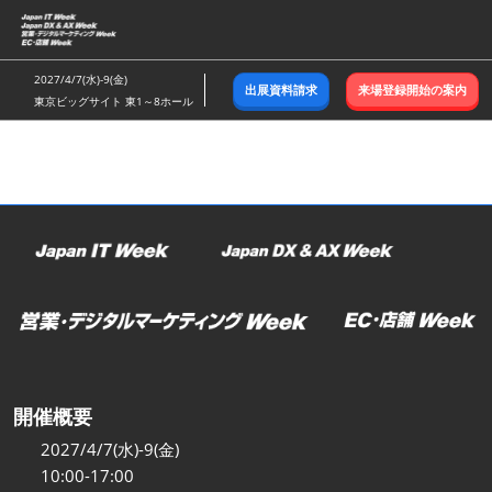
ス
キ
ッ
2027/4/7(水)-9(金)
出展資料請求
来場登録開始の案内
プ
東京ビッグサイト 東1～8ホール
し
て
進
む
開催概要
2027/4/7(水)-9(金)
10:00-17:00