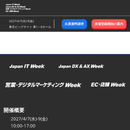
ス
キ
ッ
2027/4/7(水)-9(金)
出展資料請求
来場登録開始の案内
プ
東京ビッグサイト 東1～8ホール
し
て
進
む
開催概要
2027/4/7(水)-9(金)
10:00-17:00