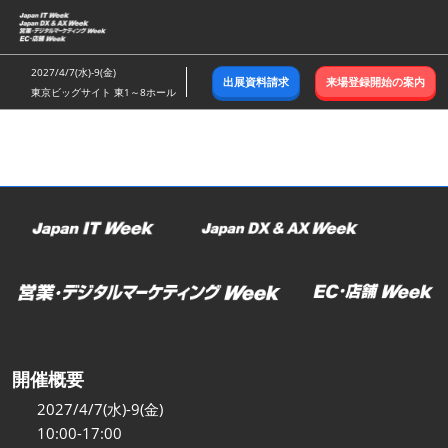
ス
キ
ッ
2027/4/7(水)-9(金)
出展資料請求
来場登録開始の案内
プ
東京ビッグサイト 東1～8ホール
し
て
進
む
開催概要
2027/4/7(水)-9(金)
10:00-17:00