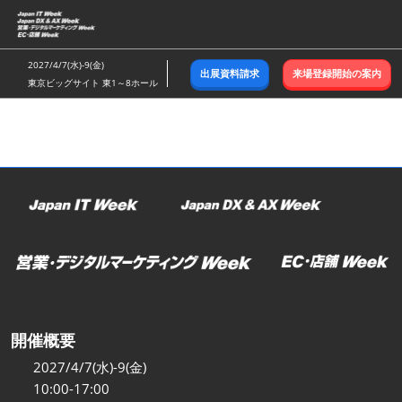
ス
キ
ッ
2027/4/7(水)-9(金)
出展資料請求
来場登録開始の案内
プ
東京ビッグサイト 東1～8ホール
し
て
進
む
開催概要
2027/4/7(水)-9(金)
10:00-17:00