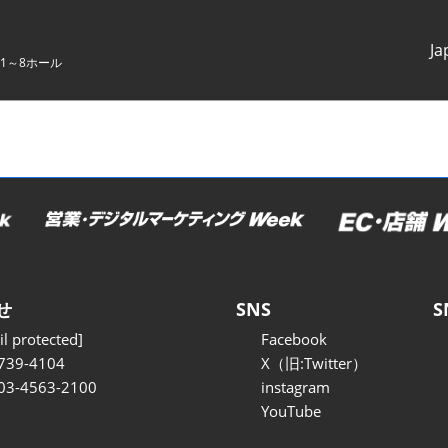
Ja
1～8ホール
Japanes
English
せ
SNS
S
l protected]
Facebook
739-4104
X（旧:Twitter）
 03-4563-2100
instagram
YouTube