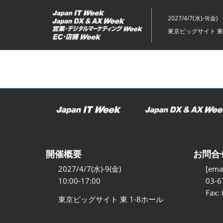
ス
キ
2027/4/7(水)-9(金)
ッ
東京ビッグサイト 東
プ
し
て
進
む
開催概要
お問合
2027/4/7(水)-9(金)
[emai
10:00-17:00
03-6
Fax:
東京ビッグサイト 東 1-8ホール