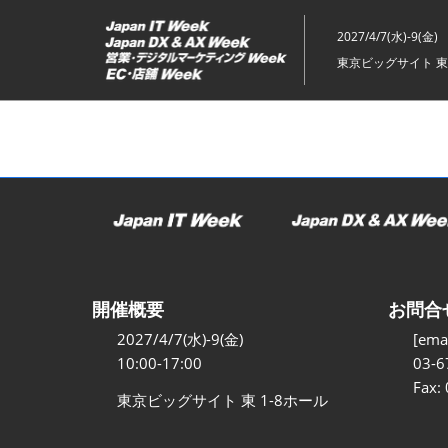
ス
キ
2027/4/7(水)-9(金)
ッ
東京ビッグサイト 東
プ
し
て
進
む
開催概要
お問合
2027/4/7(水)-9(金)
[emai
10:00-17:00
03-6
Fax:
東京ビッグサイト 東 1-8ホール