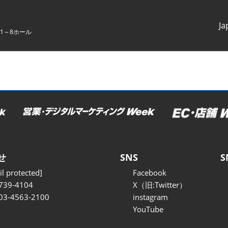
Ja
1～8ホール
Japanes
English
せ
SNS
S
l protected]
Facebook
739-4104
X（旧:Twitter）
 03-4563-2100
instagram
YouTube