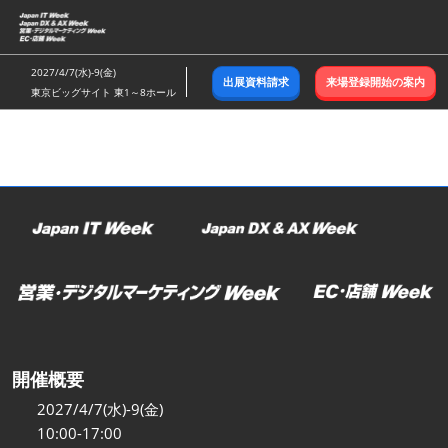
ス
キ
ッ
2027/4/7(水)-9(金)
出展資料請求
来場登録開始の案内
プ
東京ビッグサイト 東1～8ホール
し
て
進
む
開催概要
2027/4/7(水)-9(金)
10:00-17:00