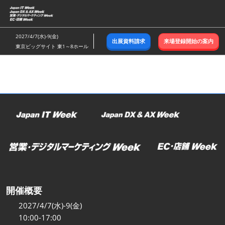
ス
キ
ッ
2027/4/7(水)-9(金)
出展資料請求
来場登録開始の案内
プ
東京ビッグサイト 東1～8ホール
し
て
進
む
開催概要
2027/4/7(水)-9(金)
10:00-17:00