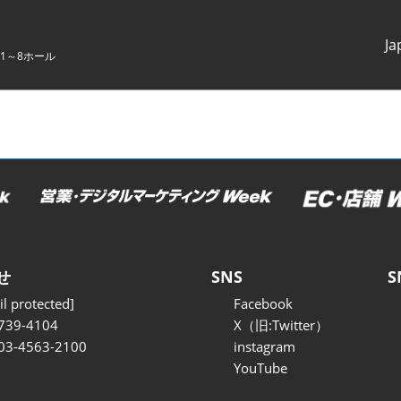
Ja
1～8ホール
Japanes
English
せ
SNS
S
l protected]
Facebook
739-4104
X（旧:Twitter）
 03-4563-2100
instagram
YouTube