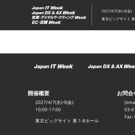
ス
キ
2027/4/7(水)-9(金)
ッ
東京ビッグサイト 東
プ
し
て
進
む
開催概要
お問合
2027/4/7(水)-9(金)
[emai
10:00-17:00
03-6
Fax:
東京ビッグサイト 東 1-8ホール