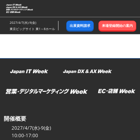
ス
キ
ッ
2027/4/7(水)-9(金)
出展資料請求
来場登録開始の案内
プ
東京ビッグサイト 東1～8ホール
し
て
進
む
開催概要
2027/4/7(水)-9(金)
10:00-17:00