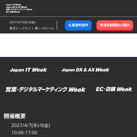
ス
キ
ッ
2027/4/7(水)-9(金)
出展資料請求
来場登録開始の案内
プ
東京ビッグサイト 東1～8ホール
し
て
進
む
開催概要
2027/4/7(水)-9(金)
10:00-17:00