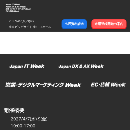
ス
キ
ッ
2027/4/7(水)-9(金)
出展資料請求
来場登録開始の案内
プ
東京ビッグサイト 東1～8ホール
し
て
進
む
開催概要
2027/4/7(水)-9(金)
10:00-17:00