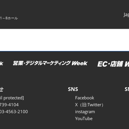
Ja
1～8ホール
Japanes
English
せ
SNS
S
l protected]
Facebook
739-4104
X（旧:Twitter）
 03-4563-2100
instagram
YouTube