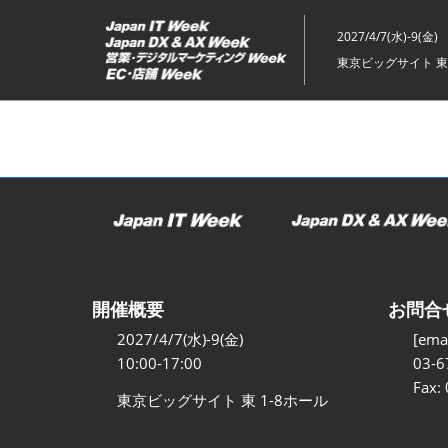
ス
キ
2027/4/7(水)-9(金)
ッ
東京ビッグサイト 東
プ
し
て
進
む
開催概要
お問合
2027/4/7(水)-9(金)
[emai
10:00-17:00
03-6
Fax:
東京ビッグサイト 東 1-8ホール