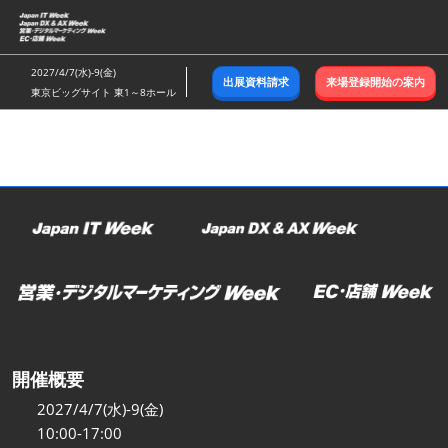
ス
キ
ッ
2027/4/7(水)-9(金)
出展資料請求
来場登録開始の案内
プ
東京ビッグサイト 東1～8ホール
し
て
進
む
開催概要
2027/4/7(水)-9(金)
10:00-17:00